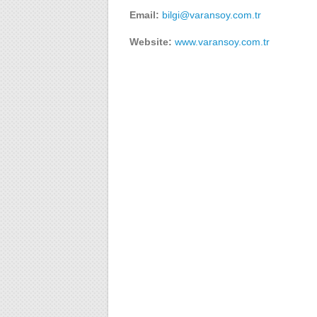
Email:
bilgi@varansoy.com.tr
Website:
www.varansoy.com.tr