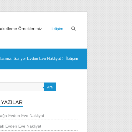
aketleme Örneklerimiz.
İletişim
asınız:
Sarıyer Evden Eve Nakliyat
>
İletişim
Ara
 YAZILAR
ağa Evden Eve Nakliyat
ak Evden Eve Nakliyat